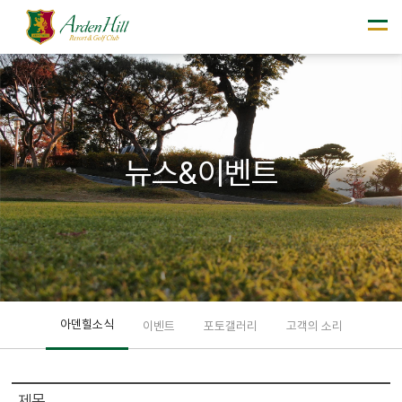
뉴스&이벤트
아덴힐소식
이벤트
포토갤러리
고객의 소리
제목